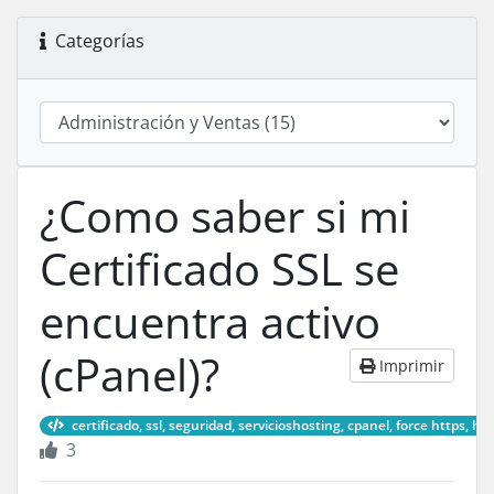
Categorías
¿Como saber si mi
Certificado SSL se
encuentra activo
(cPanel)?
Imprimir
certificado, ssl, seguridad, servicioshosting, cpanel, force https, ht
3