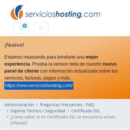
0
Carro de Pedidos
¡Nuevo!
Estamos mejorando para brindarte una
mejor
experiencia
. Prueba la version beta de nuestro
nuevo
panel de cliente
con información actualizada sobre tus
servicios, facturas, pagos y más.
https://new.servicioshosting.com/
Administración
Preguntas Frecuentes - FAQ
Soporte Técnico / Seguridad
Certificado SSL
¿Como saber si mi Certificado SSL se encuentra activo
(cPanel)?