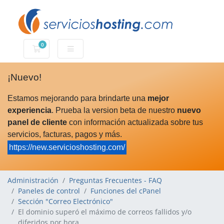
0
Carro de Pedidos
¡Nuevo!
Estamos mejorando para brindarte una
mejor
experiencia
. Prueba la version beta de nuestro
nuevo
panel de cliente
con información actualizada sobre tus
servicios, facturas, pagos y más.
https://new.servicioshosting.com/
Administración
Preguntas Frecuentes - FAQ
Paneles de control
Funciones del cPanel
Sección "Correo Electrónico"
El dominio superó el máximo de correos fallidos y/o
diferidos por hora.