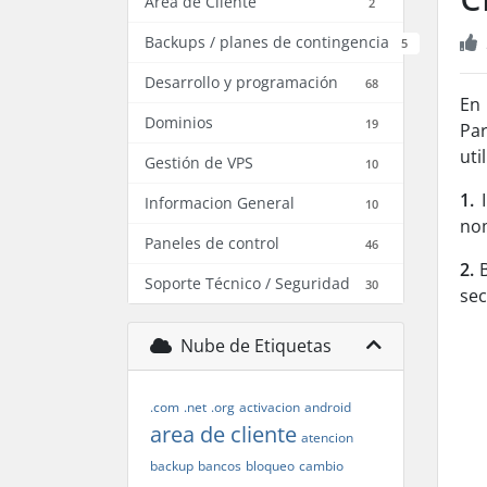
Área de Cliente
2
Backups / planes de contingencia
5
Desarrollo y programación
68
En 
Dominios
19
Pa
uti
Gestión de VPS
10
1.
I
Informacion General
10
nom
Paneles de control
46
2.
B
Soporte Técnico / Seguridad
30
sec
Nube de Etiquetas
.com
.net
.org
activacion
android
area de cliente
atencion
backup
bancos
bloqueo
cambio