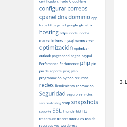
certificado
cifrado
CloudFlare
configurar
correos
cpanel
dns
dominio
epp
force https
gmail
google
gtmetrix
hosting
https
inode
inodos
mantenimiento
mysql
nameserver
optimización
optimizar
outlook
pagespeed
pagos
paypal
php
Perfomance
Perfomence
pin
pin de soporte
ping
plan
programación
python
recursos
3.
L
redes
Rendimiento
renovacion
Seguridad
seguro
servicios
snapshots
smtp
servicioshosting
SSL
soporte
Thunderbid
TLS
traceroute
tracert
tutoriales
uso de
recursos
vps
wordpress