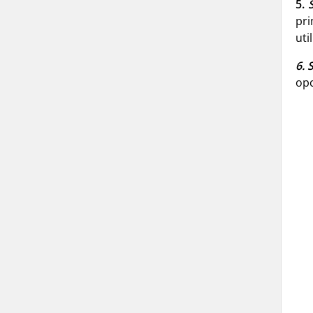
5.
pri
uti
6.
S
opc